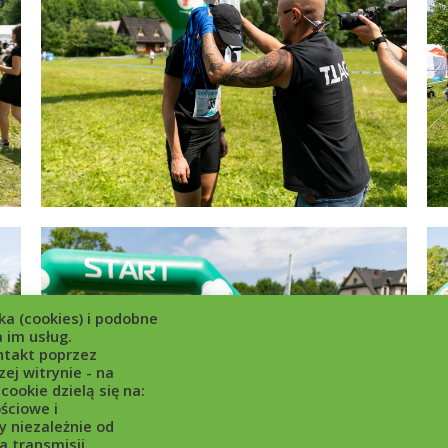
a (cookies) i podobne
 im usług.
ntakt poprzez
ej witrynie - na
cookie dzielą się na:
ściowe i
y niezależnie od
a transmisji