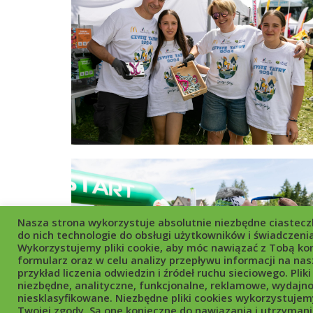
Nasza strona wykorzystuje absolutnie niezbędne ciasteczk
do nich technologie do obsługi użytkowników i świadczenia
Wykorzystujemy pliki cookie, aby móc nawiązać z Tobą ko
formularz oraz w celu analizy przepływu informacji na nasz
przykład liczenia odwiedzin i źródeł ruchu sieciowego. Pliki 
niezbędne, analityczne, funkcjonalne, reklamowe, wydajno
niesklasyfikowane. Niezbędne pliki cookies wykorzystujem
Twojej zgody. Są one konieczne do nawiązania i utrzymani