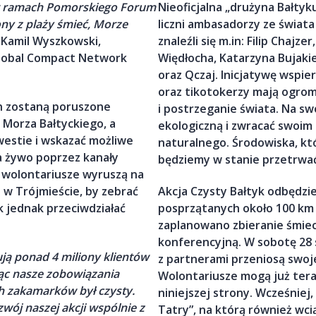
ć w ramach Pomorskiego Forum
Nieoficjalna „drużyna Bałtyku
ony z plaży śmieć, Morze
liczni ambasadorzy ze świata
 Kamil Wyszkowski,
znaleźli się m.in: Filip Chaj
Global Compact Network
Więdłocha, Katarzyna Bujaki
oraz Qczaj. Inicjatywę wspi
oraz tikotokerzy mają ogrom
h zostaną poruszone
i postrzeganie świata. Na s
 Morza Bałtyckiego, a
ekologiczną i zwracać swoi
westie i wskazać możliwe
naturalnego. Środowiska, kt
a żywo poprzez kanały
będziemy w stanie przetrwać
 wolontariusze wyruszą na
 w Trójmieście, by zebrać
Akcja Czysty Bałtyk odbędzie
k jednak przeciwdziałać
posprzątanych około 100 km pl
zaplanowano zbieranie śmiec
konferencyjną. W sobotę 28 
ują ponad 4 miliony klientów
z partnerami przeniosą swoje
jąc nasze zobowiązania
Wolontariusze mogą już tera
h zakamarków był czysty.
niniejszej strony. Wcześniej, 
wój naszej akcji wspólnie z
Tatry”, na którą również wcią