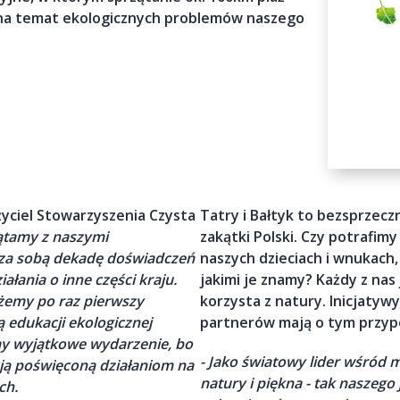
 na temat ekologicznych problemów naszego
życiel Stowarzyszenia Czysta
Tatry i Bałtyk to bezsprzecz
zątamy z naszymi
zakątki Polski. Czy potrafim
c za sobą dekadę doświadczeń
naszych dzieciach i wnukach, 
ałania o inne części kraju.
jakimi je znamy? Każdy z nas
żemy po raz pierwszy
korzysta z natury. Inicjatywy
ą edukacji ekologicznej
partnerów mają o tym przyp
my wyjątkowe wydarzenie, bo
- Jako światowy lider wśród
cją poświęconą działaniom na
natury i piękna - tak naszego
ch.