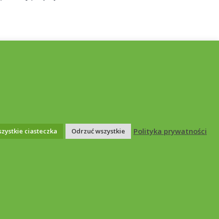
Polityka prywatności
zystkie ciasteczka
Odrzuć wszystkie
Polityka prywatności
tatut Stowarzyszenia