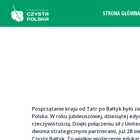
Przejdź
do
STRONA GŁÓWNA
treści
Posprzątanie kraju od Tatr po Bałtyk było 
Polska. W roku jubileuszowej, dziesiątej edyc
rzeczywistością. Dzięki połączeniu sił z Uni
dwoma strategicznymi partnerami, już 28 sie
Czysty Bałtyk. To wielkie wydarzenie edukac