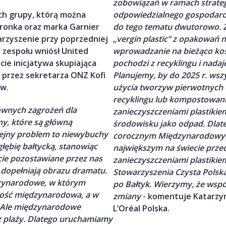
zobowiązań w ramach strategi
ch grupy, którą można
odpowiedzialnego gospodaro
dronka oraz marka Garnier
do tego tematu dwutorowo. Z
warzyszenie przy poprzedniej
„vergin plastic” z opakowań 
 zespołu wniósł United
wprowadzanie na bieżąco ko
cie inicjatywa skupiająca
pochodzi z recyklingu i nada
 przez sekretarza ONZ Kofi
Planujemy, by do 2025 r. wsz
ów.
użycia tworzyw pierwotnych
recyklingu lub kompostowan
ównych zagrożeń dla
zanieczyszczeniami plastikie
ny, które są główną
środowisku jako odpad. Dlate
olejny problem to niewybuchy
corocznym Międzynarodowym
łębię bałtycką, stanowiąc
największym na świecie przed
cie pozostawiane przez nas
zanieczyszczeniami plastikie
 dopełniają obrazu dramatu.
Stowarzyszenia Czysta Polska
ędzynarodowe, w którym
po Bałtyk.
Wierzymy, że wspól
ność międzynarodowa, a w
zmiany
- komentuje Katarzy
. Ale międzynarodowe
L’Oréal Polska.
z plaży. Dlatego uruchamiamy