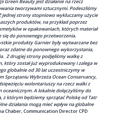
i Green Beauty jest działanie na rzecz
wania tworzywami sztucznymi. Podeszliśmy
 jednej strony stopniowo wykluczamy użycie
naszych produktów, na przykład poprzez
smetyków w opakowaniach, których materiał
je się do ponownego przetworzenia.
ystkie produkty Garnier były wytwarzane bez
 oraz zdatne do ponownego wykorzystania,
ia.
Z drugiej strony podjęliśmy walkę z
m, który został już wyprodukowany i zalega w
go globalnie od 30 lat uczestniczymy w
 Sprzątaniu Wybrzeża Ocean Conservancy,
sięwzięciu wolontariuszy na rzecz walki z
m oceanicznym. A lokalnie dołączyliśmy do
, z którym będziemy sprzątać Polskę od Tatr
ne działania mogą mieć wpływ na globalne
na Chaber, Communication Director CPD