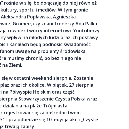
” rośnie w siłę, bo dołączają do niej również
 kultury, sportu i mediów. W tym gronie
zer, Aleksandra Popławska, Agnieszka
ewicz, Gromee, czy znani trenerzy Ada Palka
erają również twórcy internetowi. Youtuberzy
ny wpływ na młodych ludzi oraz ich postawy
woich kanałach będą podnosić świadomość
m fanom uwagę na problemy środowiska
óre musimy chronić, bo bez niego nie
 na Ziemi.
 się w ostatni weekend sierpnia. Zostanie
aż oraz ich okolice. W piątek, 27 sierpnia
i na Półwyspie Helskim oraz część
sierpnia Stowarzyszenie Czysta Polska wraz
 działania na plaże Trójmiasta.
z rejestrować się za pośrednictwem
31 lipca odbędzie się 10. edycja akcji „Czyste
ż trwają zapisy.