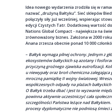
Idea nowego wydarzenia zrodziła się w rama
nazwać „drużyną Bałtyku”. Sieć sklepów Bie
połączyły siły już wcześniej, wspierając sto
edycji Czystych Tatr. Dodatkową wartość do
Nations Global Compact - największa na świe
zrównoważony biznes. Założona w 2000 roku
Anana zrzesza obecnie ponad 10 000 członk
–
Bałtyk wymaga pilnej ochrony. Jednym z gł
ekosystemów bałtyckich są azotany i fosfora
przyczyną groźnego zjawiska eutrofizacji. K
u niewypały oraz broń chemiczna zalegająca g
mroczną pamiątkę II wojny światowej. Wresz
współczesnych odpady na plażach bałtyckich
O Bałtyk trzeba dbać i jest to wyzwanie mi
powinna aktywnie uczestniczyć cała społecz
szczególności Państwa leżące nad Bałtykiem
procesy dyplomatyczne nie podniosą śmieci 