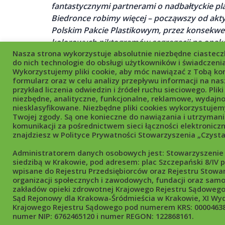
fantastycznymi partnerami o nadbałtyckie pl
Biedronce robimy więcej – począwszy od akt
Polskim Pakcie Plastikowym, przez konsekwe
kolorowych piktogramów segregacji na opa
Nasza strona wykorzystuje absolutnie niezbędne ciasteczk
własnych Biedronki, aż po inwestycje w kosz
do nich technologie do obsługi użytkowników i świadczenia
w 25% z tworzywa pozyskanego w wyniku recykl
Wykorzystujemy pliki cookie, aby móc nawiązać z Tobą ko
wyłowionych m.in. z Morza Bałtyckiego. Głęb
formularz oraz w celu analizy przepływu informacji na nasz
przykład liczenia odwiedzin i źródeł ruchu sieciowego. Pliki 
Polska jest możliwa, oczywiście dzięki wsparc
niezbędne, analityczne, funkcjonalne, reklamowe, wydajno
komentuje Arkadiusz Mierzwa, dyrektor ds. k
niesklasyfikowane. Niezbędne pliki cookies wykorzystujem
Biedronka.
Twojej zgody. Są one konieczne do nawiązania i utrzymani
komunikacji za pośrednictwem sieci łączności elektroniczn
znajdziesz w Polityce Prywatności Stowarzyszenia „Czysta
Administratorem danych osobowych jest: Stowarzyszenie 
siedzibą w Krakowie, pod adresem: plac Szczepański 8/IV p
wpisane do Rejestru Przedsiębiorców oraz Rejestru Stowa
organizacji społecznych i zawodowych, fundacji oraz samo
Copyright © 2026 Stowarzyszenie
zakładów opieki zdrowotnej Krajowego Rejestru Sądoweg
By
Nowe Media
Sąd Rejonowy dla Krakowa-Śródmieścia w Krakowie, XI Wy
NIP: 6762465120 | KRS: 00
Krajowego Rejestru Sądowego pod numerem KRS: 00004638
numer NIP: 6762465120 i numer REGON: 122868161.