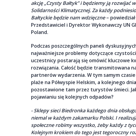
akcję „Czysty Bałtyk” i będziemy ją rozwija
Solidarności Klimatycznej. Za każdy podniesi
Bałtyckie będzie nam wdzięczne
– powiedział
Przedstawiciel i Dyrektor Wykonawczy UN 
Poland.
Podczas poszczególnych paneli dyskusyjnyc
najważniejsze problemy dotyczące czystości
uczestnicy postarają się omówić kluczowe k
rozwiązania. Całość będzie transmitowana n
partnerów wydarzenia. W tym samym czasie
plaże na Półwyspie Helskim, a kolejnego dnia
pozostawione tam przez turystów śmieci. Ja
pojawianiu się kolejnych odpadów?
- Sklepy sieci Biedronka każdego dnia obsług
niemal w każdym zakamarku Polski. I realizu
społeczne robimy wszystko, żeby każdy z tyc
Kolejnym krokiem do tego jest tegoroczny roz