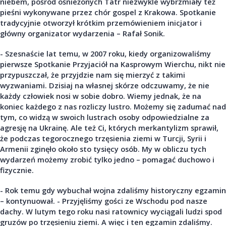
niebem, pośród ośnieżonych Tatr niezwykle wybrzmiały też
pieśni wykonywane przez chór gospel z Krakowa. Spotkanie
tradycyjnie otworzył krótkim przemówieniem inicjator i
główny organizator wydarzenia – Rafał Sonik.
- Szesnaście lat temu, w 2007 roku, kiedy organizowaliśmy
pierwsze Spotkanie Przyjaciół na Kasprowym Wierchu, nikt nie
przypuszczał, że przyjdzie nam się mierzyć z takimi
wyzwaniami. Dzisiaj na własnej skórze odczuwamy, że nie
każdy człowiek nosi w sobie dobro. Wiemy jednak, że na
koniec każdego z nas rozliczy lustro. Możemy się zadumać nad
tym, co widzą w swoich lustrach osoby odpowiedzialne za
agresję na Ukrainę. Ale też Ci, których merkantylizm sprawił,
że podczas tegorocznego trzęsienia ziemi w Turcji, Syrii i
Armenii zginęło około sto tysięcy osób. My w obliczu tych
wydarzeń możemy zrobić tylko jedno – pomagać duchowo i
fizycznie.
- Rok temu gdy wybuchał wojna zdaliśmy historyczny egzamin
– kontynuował. - Przyjęliśmy gości ze Wschodu pod nasze
dachy. W lutym tego roku nasi ratownicy wyciągali ludzi spod
gruzów po trzęsieniu ziemi. A więc i ten egzamin zdaliśmy.