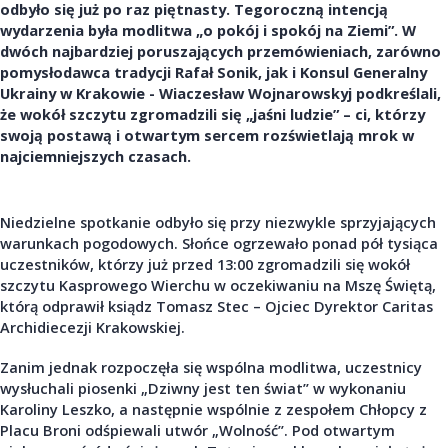
odbyło się już po raz piętnasty. Tegoroczną intencją
wydarzenia była modlitwa „o pokój i spokój na Ziemi”. W
dwóch najbardziej poruszających przemówieniach, zarówno
pomysłodawca tradycji Rafał Sonik, jak i Konsul Generalny
Ukrainy w Krakowie - Wiaczesław Wojnarowskyj podkreślali,
że wokół szczytu zgromadzili się „jaśni ludzie” – ci, którzy
swoją postawą i otwartym sercem rozświetlają mrok w
najciemniejszych czasach.
Niedzielne spotkanie odbyło się przy niezwykle sprzyjających
warunkach pogodowych. Słońce ogrzewało ponad pół tysiąca
uczestników, którzy już przed 13:00 zgromadzili się wokół
szczytu Kasprowego Wierchu w oczekiwaniu na Mszę Świętą,
którą odprawił ksiądz Tomasz Stec – Ojciec Dyrektor Caritas
Archidiecezji Krakowskiej.
Zanim jednak rozpoczęła się wspólna modlitwa, uczestnicy
wysłuchali piosenki „Dziwny jest ten świat” w wykonaniu
Karoliny Leszko, a następnie wspólnie z zespołem Chłopcy z
Placu Broni odśpiewali utwór „Wolność”. Pod otwartym