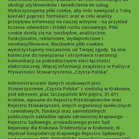
Zarówno na poziomie politycznym, wsparcia wojskowego, ale
obsługi użytkowników i świadczenia im usług.
przede wszystkim przez to, że otworzyliście swoje serca i
Wykorzystujemy pliki cookie, aby móc nawiązać z Tobą
domy dla moich rodaków. W imieniu narodu ukraińskiego,
kontakt poprzez formularz oraz w celu analizy
ambasadora Wasyla Zwarycza, całego zespołu konsulatu w
przepływu informacji na naszej witrynie - na przykład
Krakowie, serdecznie dziękuję każdemu z Państwa za Wasze
liczenia odwiedzin i źródeł ruchu sieciowego. Pliki
cookie dzielą się na: niezbędne, analityczne,
wielkie serce. Zwyciężymy! Wierzymy w to! I wiemy, że zawsze
funkcjonalne, reklamowe, wydajnościowe i
ramię w ramię z Ukrainą stoi polski naród. Slava Ukrainie!
niesklasyfikowane. Niezbędne pliki cookies
Chwała Rzeczpospolitej Polskiej! – powiedział Konsul
wykorzystujemy niezależnie od Twojej zgody. Są one
Generalny Ukrainy w Krakowie - Wiaczesław Wojnarowskyj.
konieczne do nawiązania i utrzymania transmisji
komunikacji za pośrednictwem sieci łączności
Po zakończeniu liturgii i wykonaniu wspólnego zdjęcia
elektronicznej. Więcej informacji znajdziesz w Polityce
wszystkich uczestników, jeszcze do 17:00 trwały rozmowy,
Prywatności Stowarzyszenia „Czysta Polska”.
wymiany serdeczności oraz uścisków. Spotkanie Przyjaciół na
Administratorem danych osobowych jest:
Kasprowym Wierchu po raz kolejny tchnęło we wszystkich
Stowarzyszenie „Czysta Polska” z siedzibą w Krakowie,
zgromadzonych pozytywną energię i potężną dawkę dobra,
pod adresem: plac Szczepański 8/IV piętro, 31-011
które zabrali ze sobą do domów. Była to piękna inspiracja by
Kraków, wpisane do Rejestru Przedsiębiorców oraz
niezmiennie pomagać tym, którzy tego najbardziej
Rejestru Stowarzyszeń, innych organizacji społecznych
potrzebują.
i zawodowych, fundacji oraz samodzielnych
publicznych zakładów opieki zdrowotnej Krajowego
Rejestru Sądowego, prowadzonego przez Sąd
Rejonowy dla Krakowa-Śródmieścia w Krakowie, XI
Wydział Gospodarczy Krajowego Rejestru Sądowego
Copyright © 2026 Stowarzyszenie Czysta Polska
pod numerem KRS: 0000463849, posiadające numer NIP: