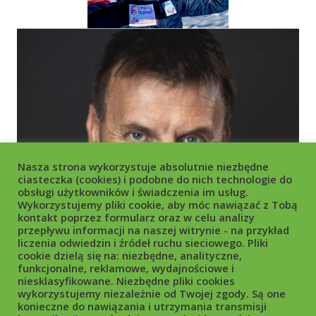
Nasza strona wykorzystuje absolutnie niezbędne
ciasteczka (cookies) i podobne do nich technologie do
obsługi użytkowników i świadczenia im usług.
Wykorzystujemy pliki cookie, aby móc nawiązać z Tobą
kontakt poprzez formularz oraz w celu analizy
przepływu informacji na naszej witrynie - na przykład
liczenia odwiedzin i źródeł ruchu sieciowego. Pliki
cookie dzielą się na: niezbędne, analityczne,
funkcjonalne, reklamowe, wydajnościowe i
niesklasyfikowane. Niezbędne pliki cookies
wykorzystujemy niezależnie od Twojej zgody. Są one
konieczne do nawiązania i utrzymania transmisji