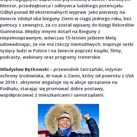
Mentor, przedsiębiorca i odkrywca ludzkiego potencjału.
Odbył ponad 80 ekstremalnych wypraw. Jako pierwszy na
świecie zdobył oba bieguny Ziemi w ciągu jednego roku, bez
pomocy z zewnątrz, za co został wpisany do Księgi Rekordów
Guinnessa. Między innymi dotarł na Bieguny z
niepełnosprawnym, wówczas 15-letnim Jaśkiem Melą
udowadniając, że nie ma rzeczy niemożliwych. Inspiruje setki
tysięcy ludzi w Polsce i na świecie poprzez książki, filmy,
podcasty, webinary oraz programy trenerskie.
Władysław Bętkowski
– przewodnik tatrzański, inżynier
ochrony środowiska, dr nauk o Ziemi, który od powrotu z USA
w 2018 r. aktywnie angażuje się w akcje sprzątania na
Podhalu, starając się promować dobre postawy,
współpracować z mieszkańcami i samorządami.