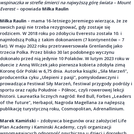
wspinaczka w strefie śmierci na najwyższą górę świata – Mount
Everest
– opowiada
Miłka
Raulin
Miłka Raulin
– mama 16-letniego Jeremiego wierząca, że ze
swoich pasji nie trzeba rezygnować, gdy zostaje się
rodzicem. W 2018 roku po zdobyciu Everestu została 10. i
najmłodszą Polką z takim dokonaniem (7 kontynentów – 7
lat). W maju 2022 roku przetrawersowała Grenlandię jako
trzecia Polka. Przez blisko 30 lat podobnego wyczynu
dokonało przed nią jedynie 10 Polaków. W lutym 2023 roku w
duecie z Anną Wilczek jako pierwsza kobieta zdobyła zimą
Koronę Gór Polski w 6,75 dnia. Autorka książki „Siła Marzeń”,
producentka cyku „Ulepieni z pasji”, pomysłodawczyni i
prowadząca Festiwal Siły Marzeń, festiwal przygody podróży i
sportu oraz rajdu Południe – Północ, czyli rowerowej lekcji
historii. Laureatka licznych nagród: Red Bull, Forbes „Leaders
of the future”, Herbapol, Nagroda Magellana za najlepszą
publikację turystyczną roku, Cosmopolitan, Adrenallinium.
Marek Kamiński
– zdobywca biegunów oraz założyciel Life
Plan Academy i Kaminski Academy, czyli organizacji
wspomagających odporność psychiczną u dzieci i dorosłych.