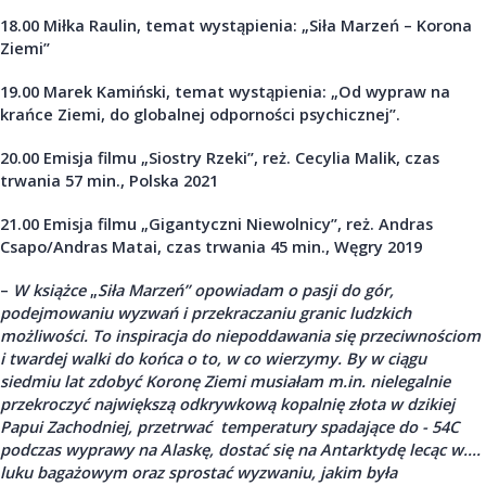
18.00 Miłka Raulin, temat wystąpienia: „Siła Marzeń – Korona
Ziemi”
19.00 Marek Kamiński, temat wystąpienia: „Od wypraw na
krańce Ziemi, do globalnej odporności psychicznej”.
20.00 Emisja filmu „Siostry Rzeki”, reż. Cecylia Malik, czas
trwania 57 min., Polska 2021
21.00 Emisja filmu „Gigantyczni Niewolnicy”, reż. Andras
Csapo/Andras Matai, czas trwania 45 min., Węgry 2019
–
W książce
„
Siła Marzeń” opowiadam o pasji do gór,
podejmowaniu wyzwań i przekraczaniu granic ludzkich
możliwości. To inspiracja do niepoddawania się przeciwnościom
i twardej walki do końca o to, w co wierzymy. By w ciągu
siedmiu lat zdobyć Koronę Ziemi musiałam m.in. nielegalnie
przekroczyć największą odkrywkową kopalnię złota w dzikiej
Papui Zachodniej, przetrwać temperatury spadające do - 54C
podczas wyprawy na Alaskę, dostać się na Antarktydę lecąc w....
luku bagażowym oraz sprostać wyzwaniu, jakim była