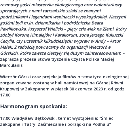
rozmowy gości miasteczka ekologicznego oraz wolontariuszy
sprzątających z nami tatrzańskie szlaki ze znanymi
podróżnikami i legendami wspinaczki wysokogórskiej. Naszymi
gośćmi byli m.in. dziennikarka i podróżniczka Beata
Pawlikowska, Krzysztof Wielicki – p
iąty człowiek na Ziemi, który
zdobył Koronę Himalajów i Karakorum
, żona Jerzego Kukuczki
Cecylia, czy uczestnik kilkudziesięciu wypraw w Andy – Artur
Małek. Z radością powracamy do organizacji Wieczorów
Górskich, które zawsze cieszyły się dużym zainteresowaniem –
zaprasza prezesa Stowarzyszenia Czysta Polska Maciej
Marculanis.
Wieczór Górski oraz projekcja filmów o tematyce ekologicznej
zorganizowane zostaną w hali namiotowej na Górnej Równi
Krupowej w Zakopanem w piątek 30 czerwca 2023 r. od godz.
17.00.
Harmonogram spotkania:
17.00 Władysław Bętkowski, temat wystąpienia: "Śmieci
Zakopane i Tatry. Zaśmiecanie i porządki na Podhalu"