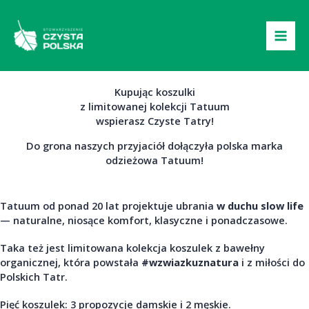
Przejdź
do
treści
Kupując koszulki
z limitowanej kolekcji Tatuum
wspierasz Czyste Tatry!
Do grona naszych przyjaciół dołączyła polska marka
odzieżowa Tatuum!
Tatuum od ponad 20 lat projektuje ubrania
w duchu slow life
— naturalne, niosące komfort, klasyczne i ponadczasowe.
Taka też jest limitowana kolekcja koszulek z bawełny
organicznej, która powstała
#wzwiazkuznatura
i z miłości do
Polskich Tatr.
Pięć koszulek: 3 propozycje damskie i 2 męskie.