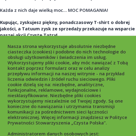
Każda z nich daje wielką moc… MOC POMAGANIA!
Kupując, zyskujesz piękny, ponadczasowy T-shirt o dobrej
jakości, a Tatuum zysk ze sprzedaży przekazuje na wsparcie
naszej akcji Czyste Tatry!
Nasza strona wykorzystuje absolutnie niezbędne
Dla Niej
https://www.tatuum.com/pl/1313-czyste-tatry
ciasteczka (cookies) i podobne do nich technologie do
Dla Niego
https://www.tatuum.com/pl/1346-czyste-tatry
obsługi użytkowników i świadczenia im usług.
Wykorzystujemy pliki cookie, aby móc nawiązać z Tobą
#
Zostańwdomu
i
skorzystaj z darmowej dostawy
zakupów!
kontakt poprzez formularz oraz w celu analizy
przepływu informacji na naszej witrynie - na przykład
liczenia odwiedzin i źródeł ruchu sieciowego. Pliki
cookie dzielą się na: niezbędne, analityczne,
funkcjonalne, reklamowe, wydajnościowe i
niesklasyfikowane. Niezbędne pliki cookies
wykorzystujemy niezależnie od Twojej zgody. Są one
konieczne do nawiązania i utrzymania transmisji
komunikacji za pośrednictwem sieci łączności
elektronicznej. Więcej informacji znajdziesz w Polityce
Prywatności Stowarzyszenia „Czysta Polska”.
Administratorem danych osobowych jest: